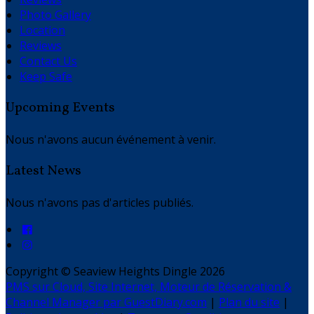
Photo Gallery
Location
Reviews
Contact Us
Keep Safe
Upcoming Events
Nous n'avons aucun événement à venir.
Latest News
Nous n'avons pas d'articles publiés.
Copyright ©
Seaview Heights Dingle 2026
PMS sur Cloud, Site Internet, Moteur de Réservation &
Channel Manager par GuestDiary.com
|
Plan du site
|