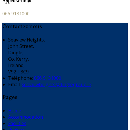
Appelez-nous
066 9131000
Contactez nous
Seaview Heights,
John Street,
Dingle,
Co. Kerry,
Ireland,
V92 T3C9
Téléphone
:
066 9131000
Email:
seaviewheights@dinglegroup.ie
Pages
Home
Accommodation
Facilities
Reviews