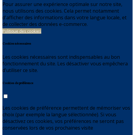
Pour assurer une expérience optimale sur notre site,
nous utilisons des cookies. Cela permet notamment
d'afficher des informations dans votre langue locale, et
de collecter des données e-commerce.
Politique des cookies
Cookies nécessaires
Les cookies nécessaires sont indispensables au bon
fonctionnement du site. Les désactiver vous empêchera
d’utiliser ce site.
Cookies de préférence
Les cookies de préférence permettent de mémoriser vos
choix (par exemple la langue sélectionnée). Si vous
désactivez ces cookies, vos préférences ne seront pas
conservées lors de vos prochaines visite