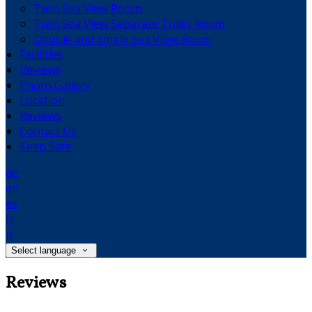
Twin Sea View Room
Twin Sea View Separate Toilet Room
Double and Single Sea View Room
Facilities
Reviews
Photo Gallery
Location
Reviews
Contact Us
Keep Safe
de
en
es
fr
it
Select language
Reviews