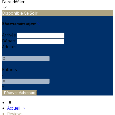
Faire défiler
Disponible Ce Soir
Réservez votre séjour
Arrivée
Départ
Adultes
-
+
Enfants
-
+
Accueil
Reviews