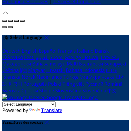
Politique des cookies
|
Termes et Conditions
Select language
Deutsch
English
Español
Français
Italiano
Dansk
Ελληνικά
Eesti
العربية
Suomi
Gaeilge
Lietuvių
Latviešu
Македонски
Bahasa melayu
Malti
Български
Беларускі
Čeština
हिंदी
Magyar
Hrvatski
Bahasa indonesia
עברית
Íslenska
Norsk
Nederlands
Türkçe
ไทย
Українська
日本
語
한국어
Português
Polski
Tiếng việt
Русский
Română
Svenska
Српски
Shqipe
Slovenščina
Slovenčina
中文
Powered by
Translate
Paramètres des cookies